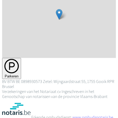
Parkeren
BV
BTW BE 0898930573
Zetel: Wijngaardstraat 55, 1755 Gooik
RPR
Brussel
Verzekeringen van het Notariaat cv
Ingeschreven in het
Genootschap van notarissen van de provincie Vlaams-Brabant
Erkende ombudsdienst:
www.ombudsnotaris.be